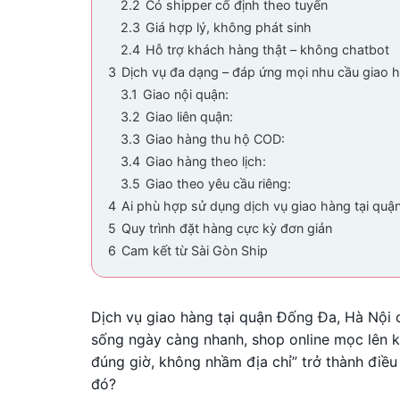
2.2
Có shipper cố định theo tuyến
2.3
Giá hợp lý, không phát sinh
2.4
Hỗ trợ khách hàng thật – không chatbot
3
Dịch vụ đa dạng – đáp ứng mọi nhu cầu giao 
3.1
Giao nội quận:
3.2
Giao liên quận:
3.3
Giao hàng thu hộ COD:
3.4
Giao hàng theo lịch:
3.5
Giao theo yêu cầu riêng:
4
Ai phù hợp sử dụng dịch vụ giao hàng tại quậ
5
Quy trình đặt hàng cực kỳ đơn giản
6
Cam kết từ Sài Gòn Ship
Dịch vụ giao hàng tại quận Đống Đa, Hà Nội 
sống ngày càng nhanh, shop online mọc lên k
đúng giờ, không nhầm địa chỉ” trở thành điều 
đó?