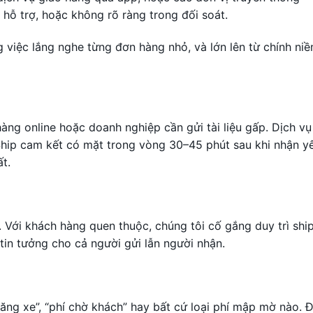
u hỗ trợ, hoặc không rõ ràng trong đối soát.
 việc lắng nghe từng đơn hàng nhỏ, và lớn lên từ chính niề
 hàng online hoặc doanh nghiệp cần gửi tài liệu gấp. Dịch vụ
Ship cam kết có mặt trong vòng 30–45 phút sau khi nhận y
ất.
 Với khách hàng quen thuộc, chúng tôi cố gắng duy trì shi
 tin tưởng cho cả người gửi lẫn người nhận.
ng xe”, “phí chờ khách” hay bất cứ loại phí mập mờ nào. Đ