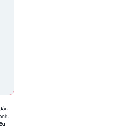
 dân
anh,
iều