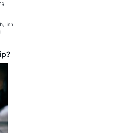
ng
, linh
i
ip?