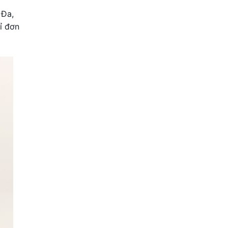
 Đa,
ỉ đơn