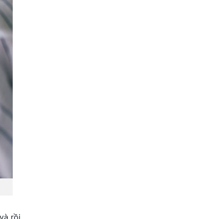
và rồi