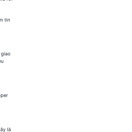
m tin
 giao
êu
pper
ây là