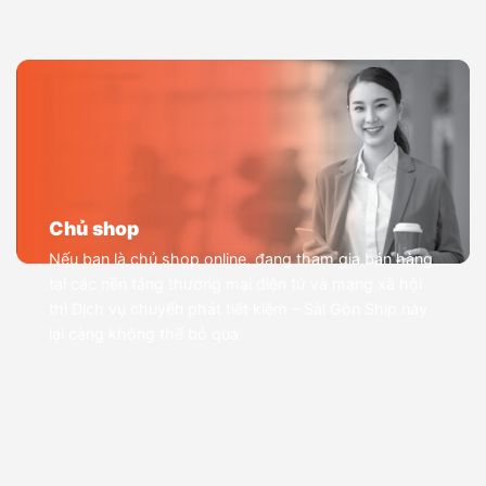
Chủ shop
Nếu bạn là chủ shop online, đang tham gia bán hàng
tại các nền tảng thương mại điện tử và mạng xã hội
thì Dịch vụ chuyển phát tiết kiệm – Sài Gòn Ship này
lại càng không thể bỏ qua